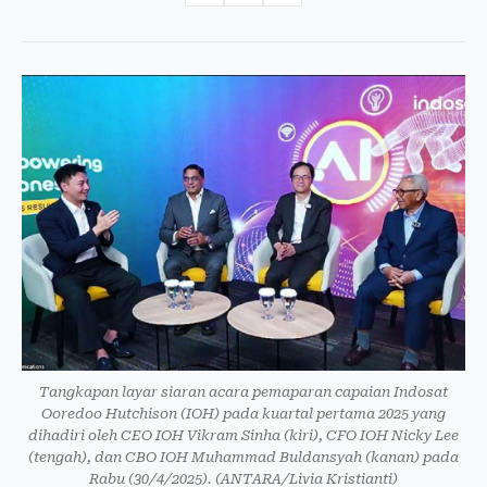
Tangkapan layar siaran acara pemaparan capaian Indosat
Ooredoo Hutchison (IOH) pada kuartal pertama 2025 yang
dihadiri oleh CEO IOH Vikram Sinha (kiri), CFO IOH Nicky Lee
(tengah), dan CBO IOH Muhammad Buldansyah (kanan) pada
Rabu (30/4/2025). (ANTARA/Livia Kristianti)