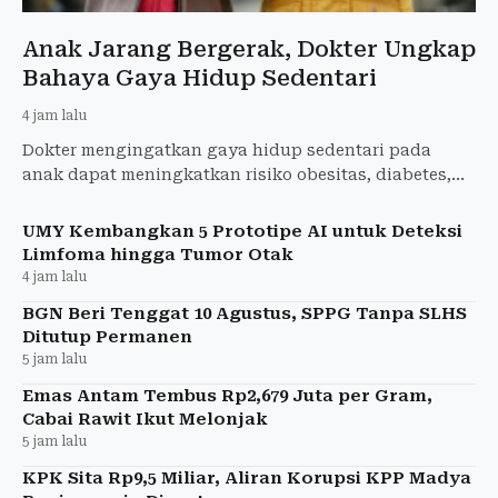
Anak Jarang Bergerak, Dokter Ungkap
Bahaya Gaya Hidup Sedentari
4 jam lalu
Dokter mengingatkan gaya hidup sedentari pada
anak dapat meningkatkan risiko obesitas, diabetes,
dan hipertensi. Simak aktivitas fisik yang dianjurkan.
UMY Kembangkan 5 Prototipe AI untuk Deteksi
Limfoma hingga Tumor Otak
4 jam lalu
BGN Beri Tenggat 10 Agustus, SPPG Tanpa SLHS
Ditutup Permanen
5 jam lalu
Emas Antam Tembus Rp2,679 Juta per Gram,
Cabai Rawit Ikut Melonjak
5 jam lalu
KPK Sita Rp9,5 Miliar, Aliran Korupsi KPP Madya