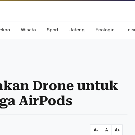
ekno
Wisata
Sport
Jateng
Ecologic
Leis
akan Drone untuk
ga AirPods
A-
A
A+