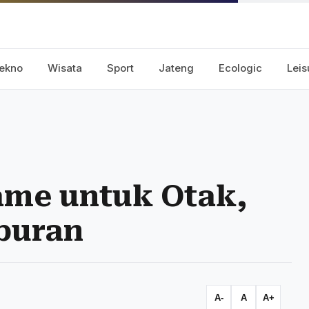
ekno
Wisata
Sport
Jateng
Ecologic
Leis
ame untuk Otak,
buran
A-
A
A+