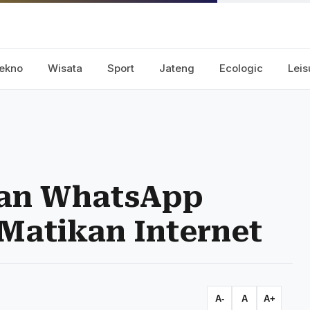
ekno
Wisata
Sport
Jateng
Ecologic
Leis
kan WhatsApp
Matikan Internet
A-
A
A+