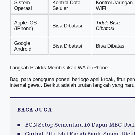
Sistem
Kontrol Data
Kontrol Jaringan
Operasi
Seluler
WiFi
Apple iOS
Tidak Bisa
Bisa Dibatasi
(iPhone)
Dibatasi
Google
Bisa Dibatasi
Bisa Dibatasi
Android
Langkah Praktis Membisukan WA di iPhone
Bagi para pengguna ponsel berlogo apel kroak, fitur pe
internal gawai. Berikut adalah urutan langkah yang har
BACA JUGA
BGN Setop Sementara 10 Dapur MBG Usai
Curhat Pilu Istri Kacab Bank, Suami Dicu