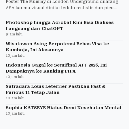
Poster The Mummy di London Underground dilarang
ASA karena visual dinilai terlalu realistis dan picu
ketakutan anak-anak. Warner Bros. diperintahkan
tarik iklan
Photoshop hingga Acrobat Kini Bisa Diakses
Langsung dari ChatGPT
9 jam lalu
Wisatawan Asing Berpotensi Bebas Visa ke
Kamboja, Ini Alasannya
10 jam lalu
Indonesia Gagal ke Semifinal AFF 2026, Ini
Dampaknya ke Ranking FIFA
10 jam lalu
Sutradara Louis Leterrier Pastikan Fast &
Furious 11 Tetap Jalan
10 jam lalu
Sophia KATSEYE Hiatus Demi Kesehatan Mental
10 jam lalu