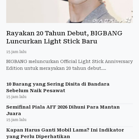
Rayakan 20 Tahun Debut, BIGBANG
Luncurkan Light Stick Baru
15 jam lalu
BIGBANG meluncurkan Official Light Stick Anniversary
Edition untuk merayakan 20 tahun debut.
Merchandise spesial ini hadir menjelang tur dunia XX:
COSMOS yang j
10 Barang yang Sering Disita di Bandara
Sebelum Naik Pesawat
15 jam lalu
Semifinal Piala AFF 2026 Dihuni Para Mantan
Juara
15 jam lalu
Kapan Harus Ganti Mobil Lama? Ini Indikator
yang Perlu Diperhatikan