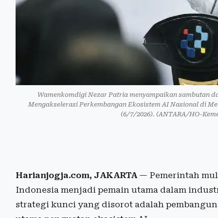
Wamenkomdigi Nezar Patria menyampaikan sambutan dal
Mengakselerasi Perkembangan Ekosistem AI Nasional di Med
(6/7/2026). (ANTARA/HO-Kemen
Harianjogja.com, JAKARTA
— Pemerintah mul
Indonesia menjadi pemain utama dalam industri 
strategi kunci yang disorot adalah pembangun