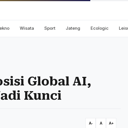
ekno
Wisata
Sport
Jateng
Ecologic
Leis
sisi Global AI,
adi Kunci
A-
A
A+