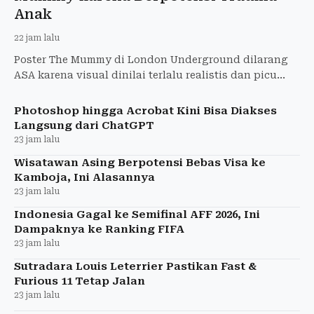
Anak
22 jam lalu
Poster The Mummy di London Underground dilarang
ASA karena visual dinilai terlalu realistis dan picu
ketakutan anak-anak. Warner Bros. diperintahkan
tarik iklan
Photoshop hingga Acrobat Kini Bisa Diakses
Langsung dari ChatGPT
23 jam lalu
Wisatawan Asing Berpotensi Bebas Visa ke
Kamboja, Ini Alasannya
23 jam lalu
Indonesia Gagal ke Semifinal AFF 2026, Ini
Dampaknya ke Ranking FIFA
23 jam lalu
Sutradara Louis Leterrier Pastikan Fast &
Furious 11 Tetap Jalan
23 jam lalu