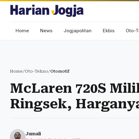
Home
News
Jogjapolitan
Ekbis
Oto-T
Home
/
Oto-Tekno
/
Otomotif
McLaren 720S Mili
Ringsek, Harganya
Jumali