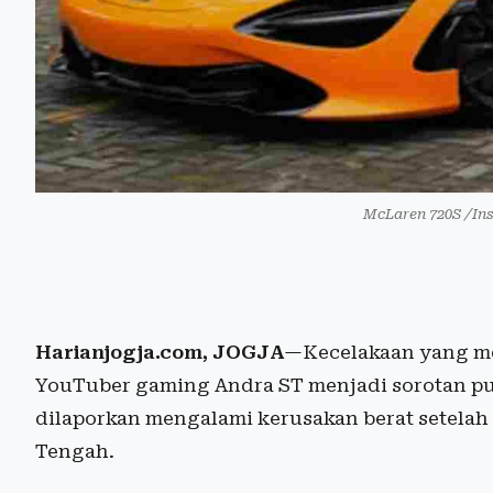
McLaren 720S /In
Harianjogja.com, JOGJA
—Kecelakaan yang me
YouTuber gaming Andra ST menjadi sorotan publ
dilaporkan mengalami kerusakan berat setelah 
Tengah.