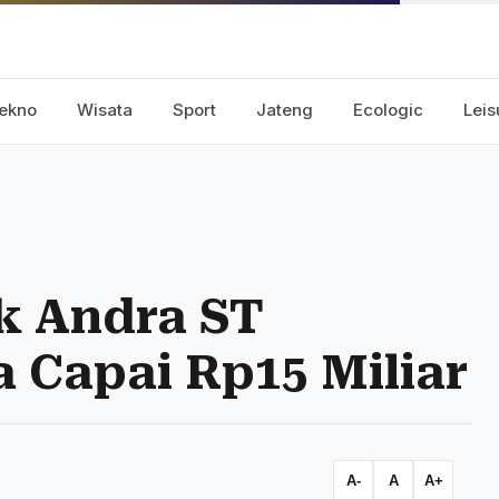
ekno
Wisata
Sport
Jateng
Ecologic
Leis
k Andra ST
 Capai Rp15 Miliar
A-
A
A+