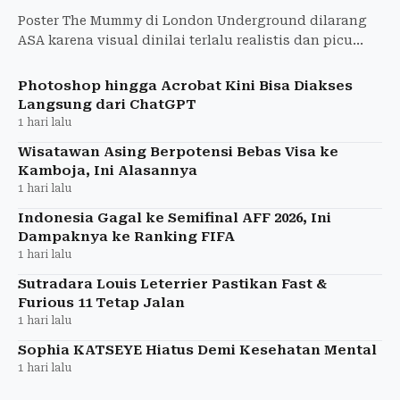
Poster The Mummy di London Underground dilarang
ASA karena visual dinilai terlalu realistis dan picu
ketakutan anak-anak. Warner Bros. diperintahkan
tarik iklan
Photoshop hingga Acrobat Kini Bisa Diakses
Langsung dari ChatGPT
1 hari lalu
Wisatawan Asing Berpotensi Bebas Visa ke
Kamboja, Ini Alasannya
1 hari lalu
Indonesia Gagal ke Semifinal AFF 2026, Ini
Dampaknya ke Ranking FIFA
1 hari lalu
Sutradara Louis Leterrier Pastikan Fast &
Furious 11 Tetap Jalan
1 hari lalu
Sophia KATSEYE Hiatus Demi Kesehatan Mental
1 hari lalu