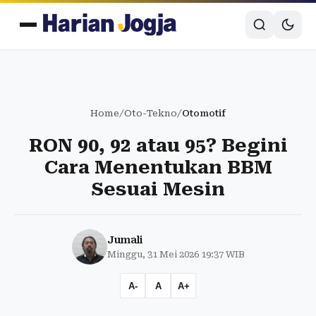
Home
/
Oto-Tekno
/
Otomotif
RON 90, 92 atau 95? Begini
Cara Menentukan BBM
Sesuai Mesin
Jumali
Minggu, 31 Mei 2026 19:37 WIB
A-
A
A+