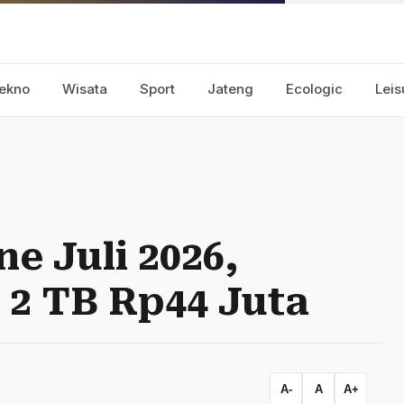
ekno
Wisata
Sport
Jateng
Ecologic
Leis
e Juli 2026,
 2 TB Rp44 Juta
A-
A
A+