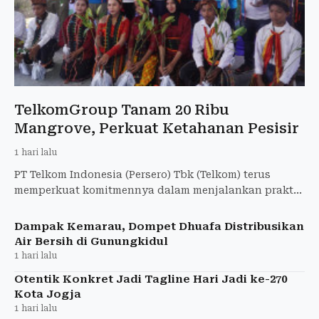
TelkomGroup Tanam 20 Ribu
Mangrove, Perkuat Ketahanan Pesisir
1 hari lalu
PT Telkom Indonesia (Persero) Tbk (Telkom) terus
memperkuat komitmennya dalam menjalankan praktik
keberlanjutan melalui aksi penanaman 20.000 bibit
mangrove
Dampak Kemarau, Dompet Dhuafa Distribusikan
Air Bersih di Gunungkidul
1 hari lalu
Otentik Konkret Jadi Tagline Hari Jadi ke-270
Kota Jogja
1 hari lalu