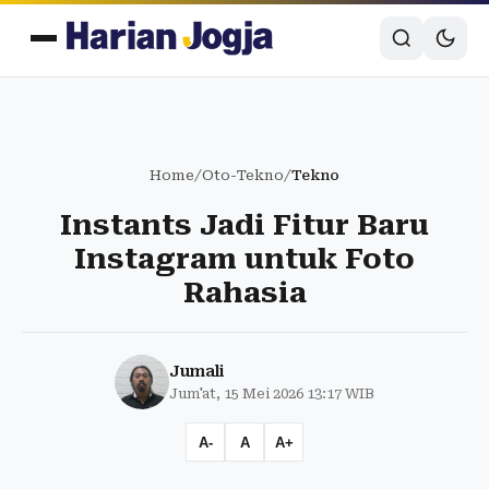
Home
/
Oto-Tekno
/
Tekno
Instants Jadi Fitur Baru
Instagram untuk Foto
Rahasia
Jumali
Jum'at, 15 Mei 2026 13:17 WIB
A-
A
A+