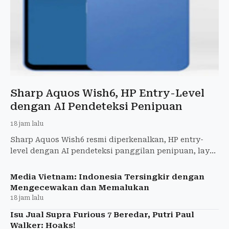
Sharp Aquos Wish6, HP Entry-Level
dengan AI Pendeteksi Penipuan
18 jam lalu
Sharp Aquos Wish6 resmi diperkenalkan, HP entry-
level dengan AI pendeteksi panggilan penipuan, layar
120 Hz, baterai 5.000 mAh, kamera 50 MP. Rilis
September 20
Media Vietnam: Indonesia Tersingkir dengan
Mengecewakan dan Memalukan
18 jam lalu
Isu Jual Supra Furious 7 Beredar, Putri Paul
Walker: Hoaks!