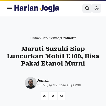
Home
/
Oto-Tekno
/
Otomotif
Maruti Suzuki Siap
Luncurkan Mobil E100, Bisa
Pakai Etanol Murni
Jumali
Jum'at, 29 Mei 2026 21:37 WIB
A-
A
A+