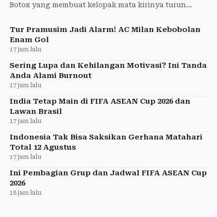
Botox yang membuat kelopak mata kirinya turun
selama empat minggu. Ia memperingatkan penggemar
agar lebih berhati-
Tur Pramusim Jadi Alarm! AC Milan Kebobolan
Enam Gol
17 jam lalu
Sering Lupa dan Kehilangan Motivasi? Ini Tanda
Anda Alami Burnout
17 jam lalu
India Tetap Main di FIFA ASEAN Cup 2026 dan
Lawan Brasil
17 jam lalu
Indonesia Tak Bisa Saksikan Gerhana Matahari
Total 12 Agustus
17 jam lalu
Ini Pembagian Grup dan Jadwal FIFA ASEAN Cup
2026
18 jam lalu