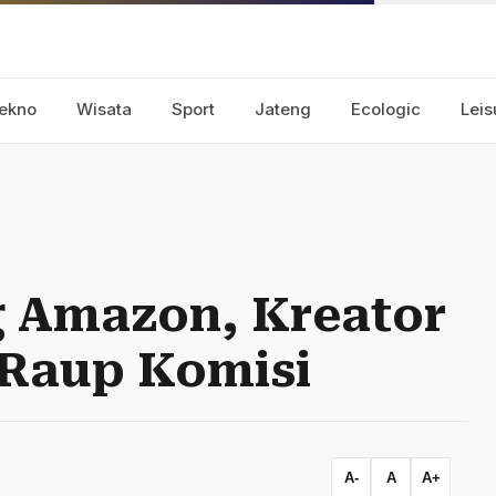
ekno
Wisata
Sport
Jateng
Ecologic
Leis
g Amazon, Kreator
 Raup Komisi
A-
A
A+