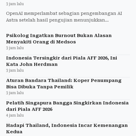
3 jam lalu
OpenAI memperlambat sebagian pengembangan AI
Astra setelah hasil pengujian menunjukkan
kemampuan keamanan sibernya berpotensi mencapai
level Critical. Pengamana
Psikolog Ingatkan Burnout Bukan Alasan
Menyakiti Orang di Medsos
3 jam lalu
Indonesia Tersingkir dari Piala AFF 2026, Ini
Kata John Herdman
3 jam lalu
Aturan Bandara Thailand: Koper Penumpang
Bisa Dibuka Tanpa Pemilik
3 jam lalu
Pelatih Singapura Bangga Singkirkan Indonesia
dari Piala AFF 2026
4 jam lalu
Hadapi Thailand, Indonesia Incar Kemenangan
Kedua