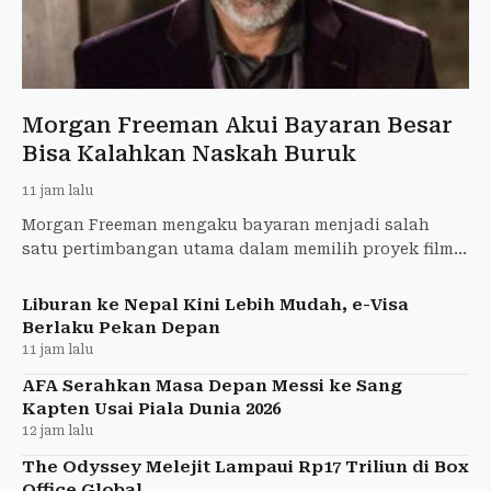
Morgan Freeman Akui Bayaran Besar
Bisa Kalahkan Naskah Buruk
11 jam lalu
Morgan Freeman mengaku bayaran menjadi salah
satu pertimbangan utama dalam memilih proyek film.
Aktor peraih Oscar itu menyampaikan pandangannya
menjelang penay
Liburan ke Nepal Kini Lebih Mudah, e-Visa
Berlaku Pekan Depan
11 jam lalu
AFA Serahkan Masa Depan Messi ke Sang
Kapten Usai Piala Dunia 2026
12 jam lalu
The Odyssey Melejit Lampaui Rp17 Triliun di Box
Office Global