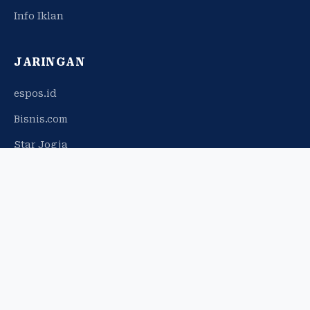
Info Iklan
JARINGAN
espos.id
Bisnis.com
Star Jogja