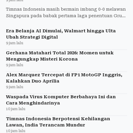
Timnas Indonesia masih bermain imbang 0-0 melawan
Singapura pada babak pertama laga penentuan Grup
A Piala AFF 2026. Mitchell Baker dan Thom Haye gagal
memanfaa
Era Belanja AI Dimulai, Walmart hingga Ulta
Ubah Strategi Digital
9 jam lalu
Gerhana Matahari Total 2026: Momen untuk
Mengungkap Misteri Korona
9 jam lalu
Alex Marquez Tercepat di FP1 MotoGP Inggris,
Kalahkan Duo Aprilia
9 jam lalu
Waspada Virus Komputer Berbahaya Ini dan
Cara Menghindarinya
10 jam lalu
Timnas Indonesia Berpotensi Kehilangan
Lawan, India Terancam Mundur
10 jam lalu