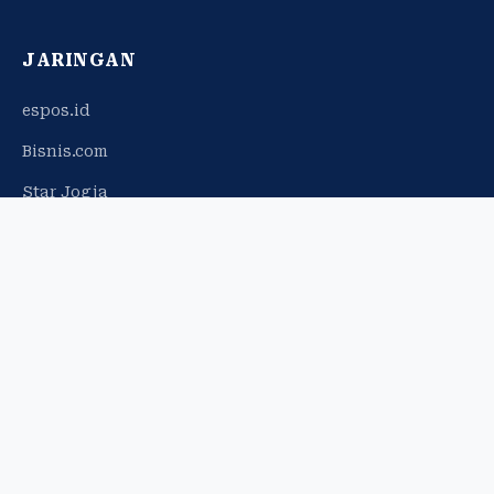
JARINGAN
espos.id
Bisnis.com
Star Jogja
© 2026 Harian Jogja. Hak cipta dilindungi.