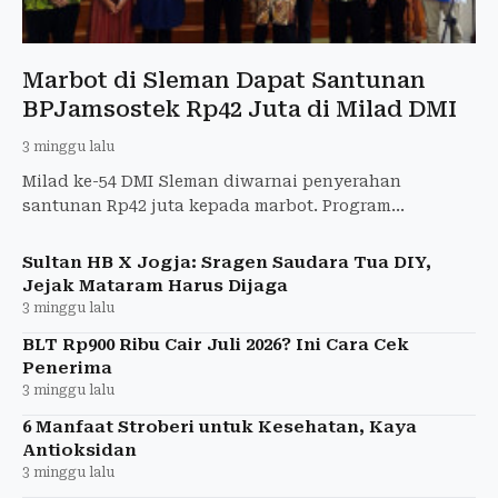
Marbot di Sleman Dapat Santunan
BPJamsostek Rp42 Juta di Milad DMI
3 minggu lalu
Milad ke-54 DMI Sleman diwarnai penyerahan
santunan Rp42 juta kepada marbot. Program
perlindungan ini hasil kolaborasi BPJamsostek,
Baznas, BSI, dan Pemkab Slem
Sultan HB X Jogja: Sragen Saudara Tua DIY,
Jejak Mataram Harus Dijaga
3 minggu lalu
BLT Rp900 Ribu Cair Juli 2026? Ini Cara Cek
Penerima
3 minggu lalu
6 Manfaat Stroberi untuk Kesehatan, Kaya
Antioksidan
3 minggu lalu