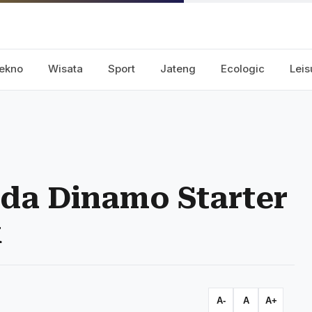
ekno
Wisata
Sport
Jateng
Ecologic
Leis
nda Dinamo Starter
k
A-
A
A+