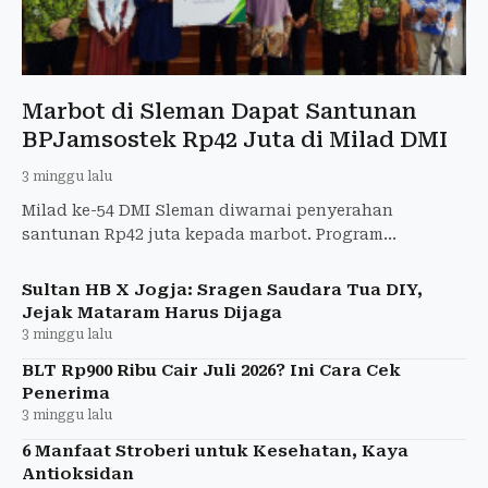
Marbot di Sleman Dapat Santunan
BPJamsostek Rp42 Juta di Milad DMI
3 minggu lalu
Milad ke-54 DMI Sleman diwarnai penyerahan
santunan Rp42 juta kepada marbot. Program
perlindungan ini hasil kolaborasi BPJamsostek,
Baznas, BSI, dan Pemkab Slem
Sultan HB X Jogja: Sragen Saudara Tua DIY,
Jejak Mataram Harus Dijaga
3 minggu lalu
BLT Rp900 Ribu Cair Juli 2026? Ini Cara Cek
Penerima
3 minggu lalu
6 Manfaat Stroberi untuk Kesehatan, Kaya
Antioksidan