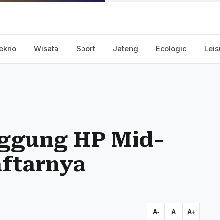
ekno
Wisata
Sport
Jateng
Ecologic
Leis
nggung HP Mid-
aftarnya
A-
A
A+