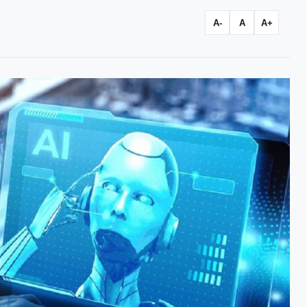
A-
A
A+