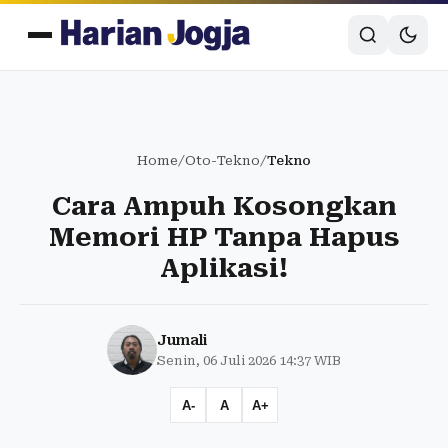
Home
/
Oto-Tekno
/
Tekno
Cara Ampuh Kosongkan
Memori HP Tanpa Hapus
Aplikasi!
Jumali
Senin, 06 Juli 2026 14:37 WIB
A-
A
A+