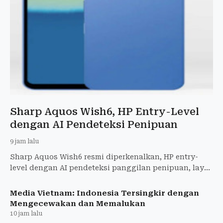
Sharp Aquos Wish6, HP Entry-Level
dengan AI Pendeteksi Penipuan
9 jam lalu
Sharp Aquos Wish6 resmi diperkenalkan, HP entry-
level dengan AI pendeteksi panggilan penipuan, layar
120 Hz, baterai 5.000 mAh, kamera 50 MP. Rilis
September 20
Media Vietnam: Indonesia Tersingkir dengan
Mengecewakan dan Memalukan
10 jam lalu